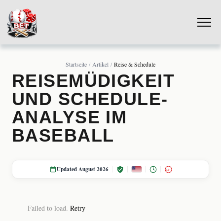
Startseite
Artikel
Reise & Schedule
REISEMÜDIGKEIT
UND SCHEDULE-
ANALYSE IM
BASEBALL
Updated August 2026
18+
Failed to load.
Retry