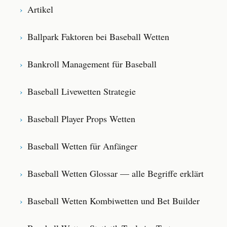
Artikel
Ballpark Faktoren bei Baseball Wetten
Bankroll Management für Baseball
Baseball Livewetten Strategie
Baseball Player Props Wetten
Baseball Wetten für Anfänger
Baseball Wetten Glossar — alle Begriffe erklärt
Baseball Wetten Kombiwetten und Bet Builder