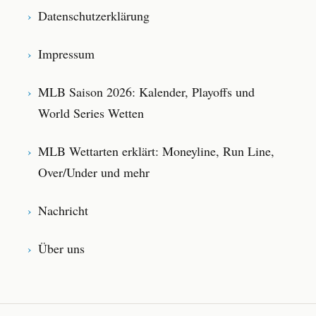
Datenschutzerklärung
Impressum
MLB Saison 2026: Kalender, Playoffs und
World Series Wetten
MLB Wettarten erklärt: Moneyline, Run Line,
Over/Under und mehr
Nachricht
Über uns