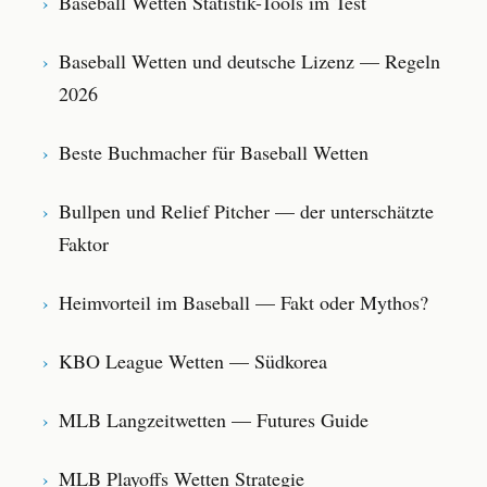
Baseball Wetten Statistik-Tools im Test
Baseball Wetten und deutsche Lizenz — Regeln
2026
Beste Buchmacher für Baseball Wetten
Bullpen und Relief Pitcher — der unterschätzte
Faktor
Heimvorteil im Baseball — Fakt oder Mythos?
KBO League Wetten — Südkorea
MLB Langzeitwetten — Futures Guide
MLB Playoffs Wetten Strategie