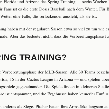
 in Florida und Arizona das Spring Training — sechs Wochen V
Für Fans ist es die erste Dosis Baseball nach dem Winter. Fü
etter eine Falle, die verlockender aussieht, als sie ist.
ing haben mit der regulären Saison etwa so viel zu tun wie e
le. Aber das bedeutet nicht, dass die Vorbereitungsphase fü
RING TRAINING?
ielle Vorbereitungsphase der MLB-Saison. Alle 30 Teams bezie
orida, 15 in der Cactus League in Arizona — und spielen übe
gsspiele gegeneinander. Die Spiele finden in kleineren Stadie
re ist entspannter, und die Ergebnisse haben keinerlei Einflus
 anderes als Siege. Pitcher bauen ihre Armstärke langsam auf