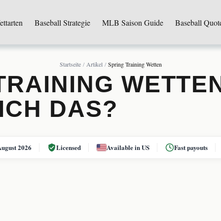
ttarten
Baseball Strategie
MLB Saison Guide
Baseball Quot
Startseite
Artikel
Spring Training Wetten
TRAINING WETTE
ICH DAS?
August 2026
Licensed
Available in US
Fast payouts