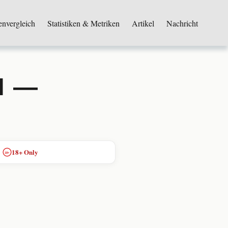
envergleich
Statistiken & Metriken
Artikel
Nachricht
N —
18+ Only
18+