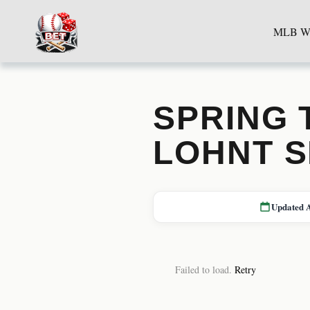
MLB We
SPRING 
LOHNT S
Updated 
Failed to load.
Retry